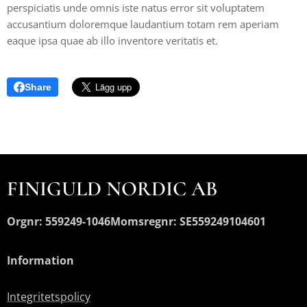
perspiciatis unde omnis iste natus error sit voluptatem
accusantium doloremque laudantium totam rem aperiam
eaque ipsa quae ab illo inventore veritatis et.
Share
FINIGULD NORDIC AB
Orgnr: 559249-1046
Momsregnr: SE559249104601
Information
Integritetspolicy