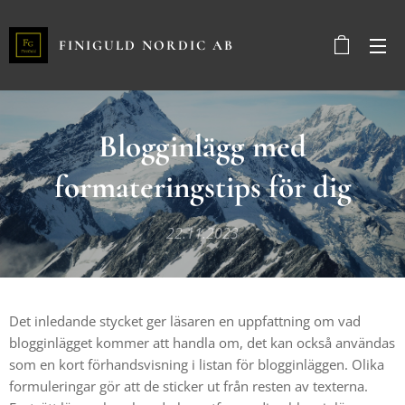
FINIGULD NORDIC AB
Blogginlägg med
formateringstips för dig
22.11.2023
Det inledande stycket ger läsaren en uppfattning om vad
blogginlägget kommer att handla om, det kan också användas
som en kort förhandsvisning i listan för blogginläggen. Olika
formuleringar gör att de sticker ut från resten av texterna.