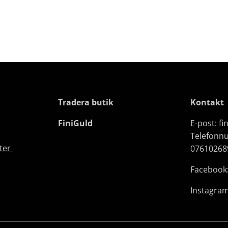
Tradera butik
Kontakt
FiniGuld
E-post: f
Telefonn
fter
07610268
Facebook:
Instagram