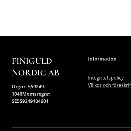
FINIGULD
Information
NORDIC AB
Integritetspolicy
Villkor och föreskri
Orgnr: 559249-
1046
Momsregnr:
SE559249104601