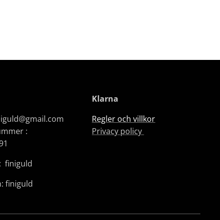
Klarna
iniguld@gmail.com
Regler och villkor
ummer :
Privacy policy
91
 finiguld
: finiguld