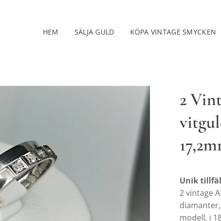
HEM
SÄLJA GULD
KÖPA VINTAGE SMYCKEN
2 Vin
vitgu
17,2
Unik tillfä
2 vintage 
diamanter, 
modell, i 1