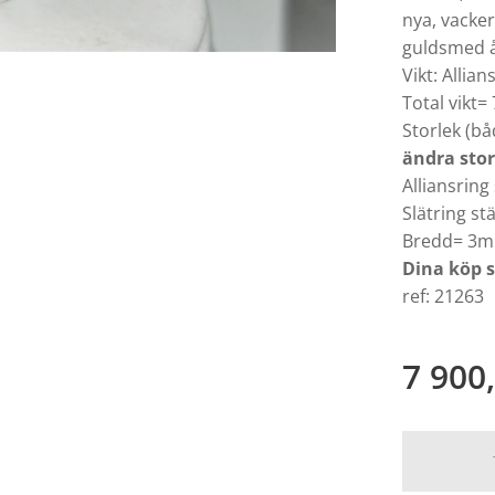
nya, vacker
guldsmed å
Vikt: Allian
Total vikt= 
Storlek (b
ändra stor
Alliansring
Slätring st
Bredd= 3mm
Dina köp 
ref: 21263
7 900