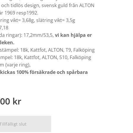
 och tidlös design, svensk guld från ALTON
r 1969 resp1992.
sring vikt= 3,68g, slätring vikt= 3,5g
7,18
åda ringar): 17,2mm/53,5,
vi kan hjälpa er
leken.
 stämpel: 18k, Kattfot, ALTON, T9, Falköping
ämpel: 18k, Kattfot, ALTON, S10, Falköping
 (varje ring),
skickas 100% försäkrade och spårbara
,00
kr
Tillfälligt slut