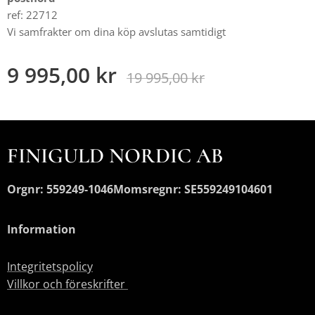
ref: 22712
Vi samfrakter om dina köp avslutas samtidigt
9 995,00
kr
19 995,00
kr
FINIGULD NORDIC AB
Orgnr: 559249-1046
Momsregnr: SE559249104601
Information
Integritetspolicy
Villkor och föreskrifter