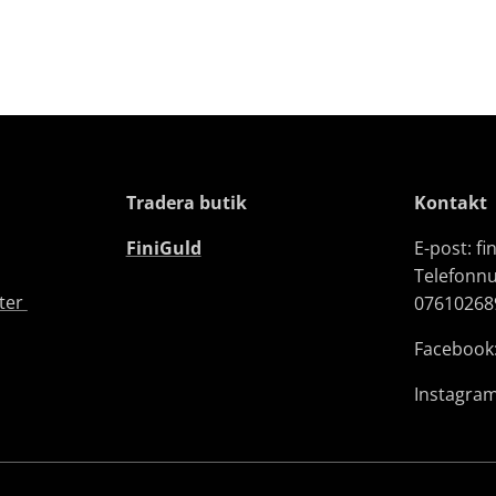
Tradera butik
Kontakt
FiniGuld
E-post: f
Telefonn
fter
07610268
Facebook:
Instagram