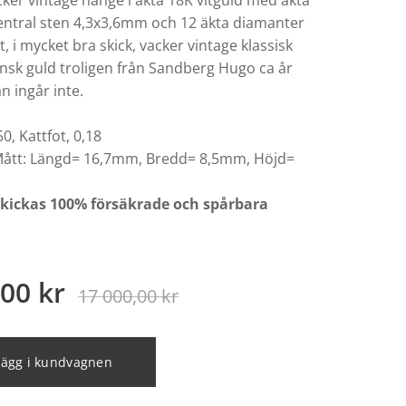
cker vintage hänge i äkta 18K vitguld med äkta
ntral sten 4,3x3,6mm och 12 äkta diamanter
ct, i mycket bra skick, vacker vintage klassisk
ensk guld troligen från Sandberg Hugo ca år
n ingår inte.
0, Kattfot, 0,18
ått: Längd= 16,7mm, Bredd= 8,5mm, Höjd=
skickas 100% försäkrade och spårbara
,00
kr
17 000,00
kr
Lägg i kundvagnen