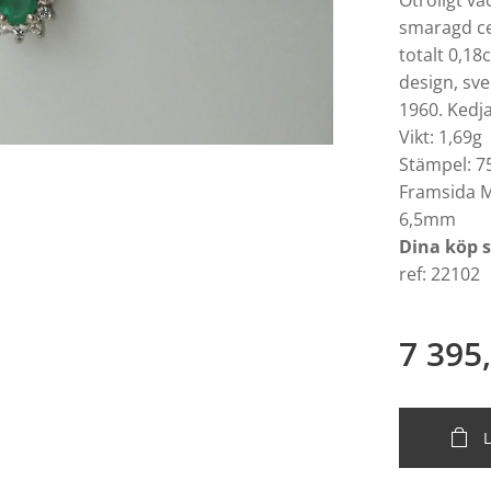
Otroligt va
smaragd ce
totalt 0,18
design, sv
1960. Kedja
Vikt: 1,69g
Stämpel: 75
Framsida M
6,5mm
Dina köp 
ref: 22102
7 395