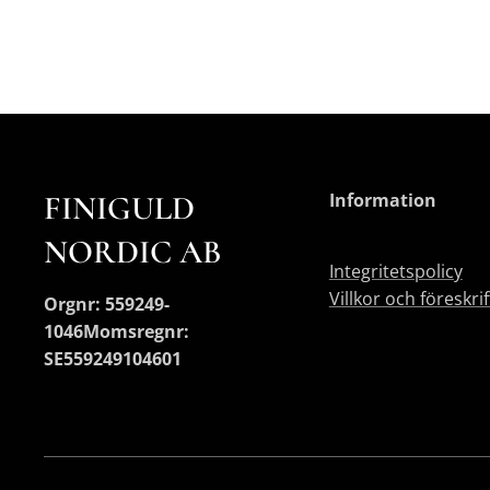
FINIGULD
Information
NORDIC AB
Integritetspolicy
Villkor och föreskri
Orgnr: 559249-
1046
Momsregnr:
SE559249104601