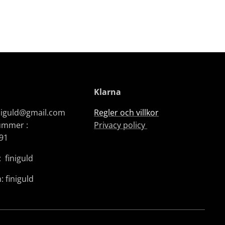
Klarna
iniguld@gmail.com
Regler och villkor
ummer :
Privacy policy
91
 finiguld
: finiguld