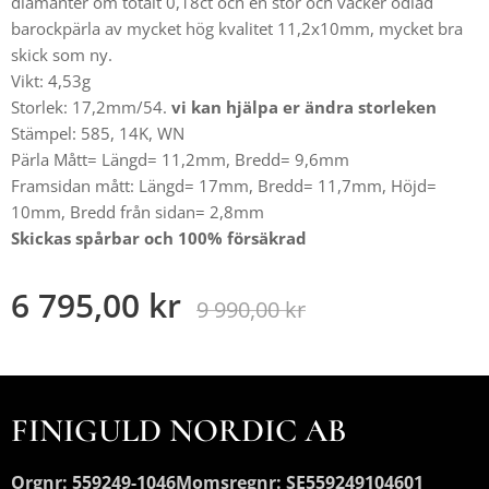
diamanter om totalt 0,18ct och en stor och vacker odlad
barockpärla av mycket hög kvalitet 11,2x10mm, mycket bra
skick som ny.
Vikt: 4,53g
Storlek: 17,2mm/54.
vi kan hjälpa er ändra storleken
Stämpel: 585, 14K, WN
Pärla Mått= Längd= 11,2mm, Bredd= 9,6mm
Framsidan mått: Längd= 17mm, Bredd= 11,7mm, Höjd=
10mm, Bredd från sidan= 2,8mm
Skickas spårbar och 100% försäkrad
6 795,00
kr
9 990,00
kr
FINIGULD NORDIC AB
Orgnr: 559249-1046
Momsregnr: SE559249104601