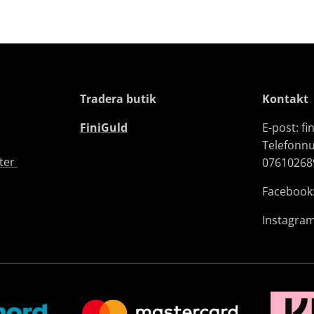
Tradera butik
Kontakt
FiniGuld
E-post: f
Telefonn
fter
07610268
Facebook:
Instagram