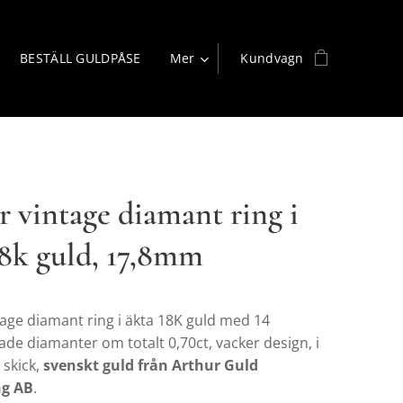
BESTÄLL GULDPÅSE
Mer
Kundvagn
r vintage diamant ring i
18k guld, 17,8mm
tage diamant ring i äkta 18K guld med 14
ade diamanter om totalt 0,70ct, vacker design, i
 skick,
svenskt guld från Arthur Guld
ng AB
.