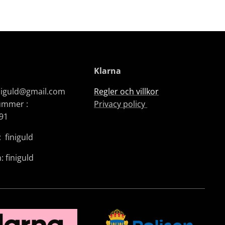
Klarna
iniguld@gmail.com
Regler och villkor
ummer :
Privacy policy
91
 finiguld
: finiguld