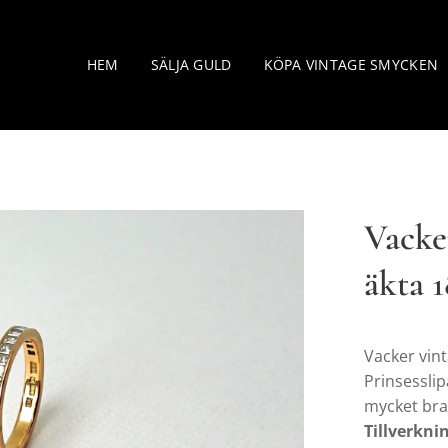
HEM
SÄLJA GULD
KÖPA VINTAGE SMYCKEN
Vacke
äkta 
Vacker vin
Prinsesslip
mycket bra
Tillverkni