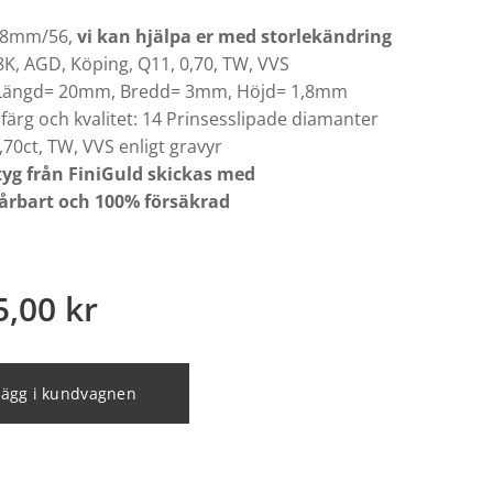
7,8mm/56,
vi kan hjälpa er med storlekändring
8K, AGD, Köping, Q11, 0,70, TW, VVS
 Längd= 20mm, Bredd= 3mm, Höjd= 1,8mm
färg och kvalitet: 14 Prinsesslipade diamanter
,70ct, TW, VVS enligt gravyr
yg från FiniGuld skickas med
årbart och 100% försäkrad
5,00
kr
Lägg i kundvagnen