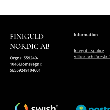
FINIGULD
Information
NORDIC AB
Integritetspolicy
Villkor och föreskri
Orgnr: 559249-
1046
Momsregnr:
SE559249104601