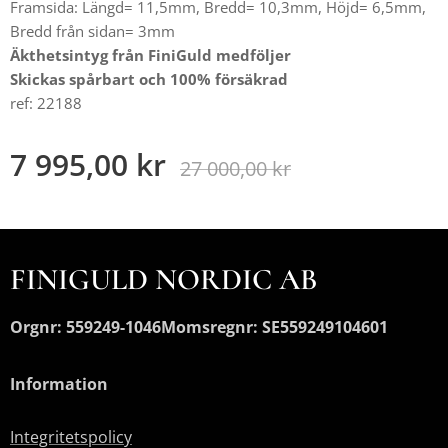
Framsida: Längd= 11,5mm, Bredd= 10,3mm, Höjd= 6,5mm,
Bredd från sidan= 3mm
Äkthetsintyg från FiniGuld medföljer
Skickas spårbart och 100% försäkrad
ref: 22188
7 995,00
kr
27 000,00
kr
FINIGULD NORDIC AB
Orgnr: 559249-1046
Momsregnr: SE559249104601
Information
Integritetspolicy