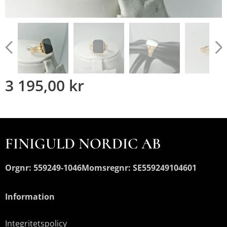
3 195,00
kr
FINIGULD NORDIC AB
Orgnr: 559249-1046
Momsregnr: SE559249104601
Information
Integritetspolicy