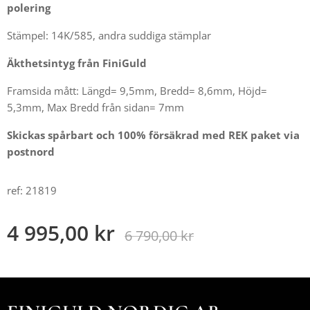
polering
Stämpel: 14K/585, andra suddiga stämplar
Äkthetsintyg från FiniGuld
Framsida mått: Längd= 9,5mm, Bredd= 8,6mm, Höjd=
5,3mm, Max Bredd från sidan= 7mm
Skickas spårbart och 100% försäkrad med REK paket via
postnord
ref: 21819
4 995,00
kr
6 790,00
kr