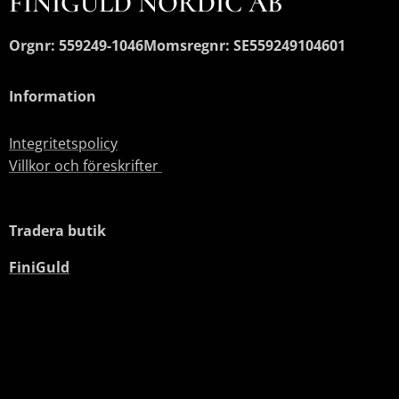
FINIGULD NORDIC AB
Orgnr: 559249-1046
Momsregnr: SE559249104601
Information
Integritetspolicy
Villkor och föreskrifter
Tradera butik
FiniGuld