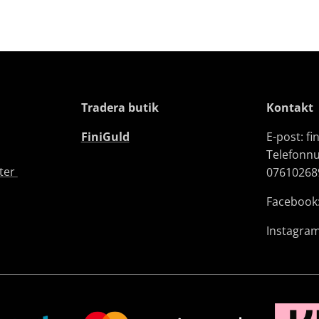
Tradera butik
Kontakt
FiniGuld
E-post: f
Telefonn
fter
07610268
Facebook:
Instagram