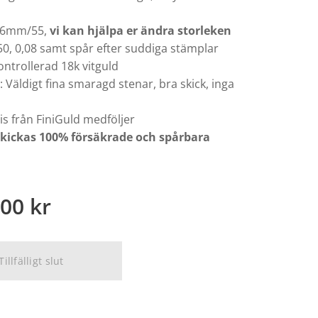
7,6mm/55,
vi kan hjälpa er ändra storleken
50, 0,08 samt spår efter suddiga stämplar
ontrollerad 18k vitguld
Väldigt fina smaragd stenar, bra skick, inga
s från FiniGuld medföljer
skickas 100% försäkrade och spårbara
,00
kr
Tillfälligt slut