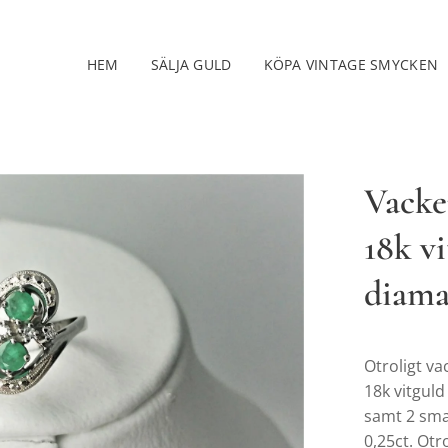
HEM
SÄLJA GULD
KÖPA VINTAGE SMYCKEN
Vacker
18k v
diama
Otroligt va
18k vitguld
samt 2 sma
0,25ct. Otr