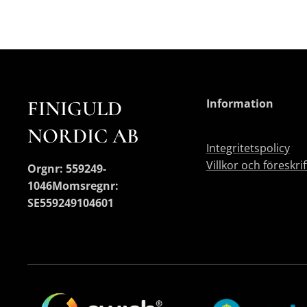
FINIGULD
Information
NORDIC AB
Integritetspolicy
Villkor och föreskri
Orgnr: 559249-
1046
Momsregnr:
SE559249104601