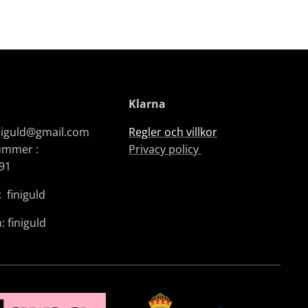
Klarna
iniguld@gmail.com
Regler och villkor
ummer :
Privacy policy
91
 finiguld
: finiguld