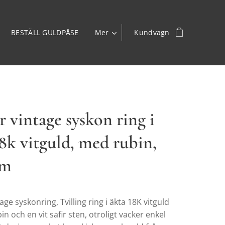
BESTÄLL GULDPÅSE
Mer
Kundvagn
 vintage syskon ring i
18k vitguld, med rubin,
mm
age syskonring, Tvilling ring i äkta 18K vitguld
n och en vit safir sten, otroligt vacker enkel