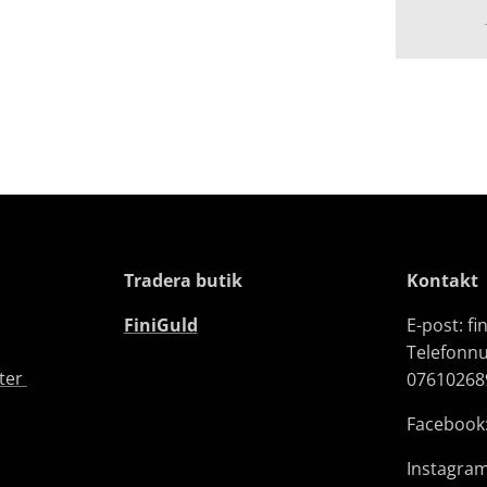
Tradera butik
Kontakt
FiniGuld
E-post: f
Telefonn
fter
07610268
Facebook:
Instagram