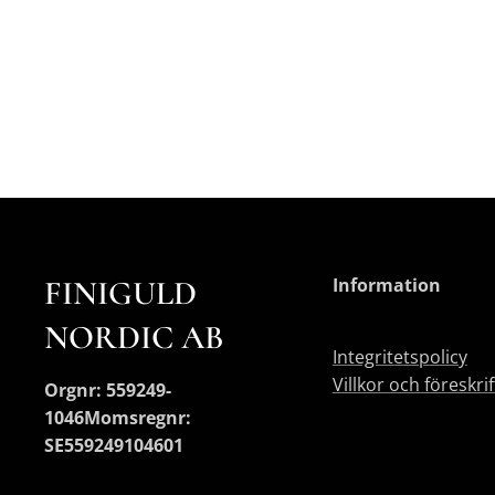
FINIGULD
Information
NORDIC AB
Integritetspolicy
Villkor och föreskri
Orgnr: 559249-
1046
Momsregnr:
SE559249104601