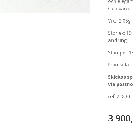
och elegant
Guldvaruak
Vikt: 2,05g
Storlek: 1
ändring
Stämpel: 1
Framsida:
Skickas s
via postn
ref: 21830
3 900