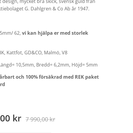
 design, mycket bra skick, svensk guld från
tiebolaget G. Dahlgren & Co Ab år 1947.
9,5mm/ 62,
vi kan hjälpa er med storlek
8K, Kattfot, GD&CO, Malmö, V8
 Längd= 10,5mm, Bredd= 6,2mm, Höjd= 5mm
pårbart och 100% försäkrad med REK paket
ord
,00
kr
7 990,00
kr