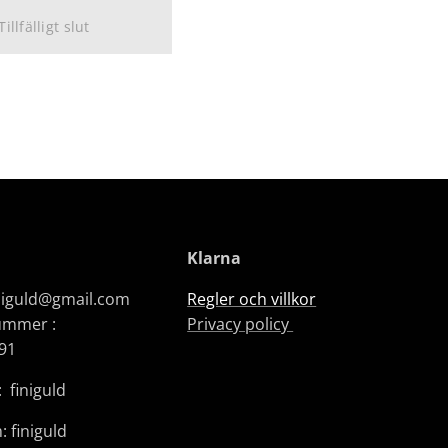
Tillfälligt slut
Klarna
iniguld@gmail.com
Regler och villkor
ummer :
Privacy policy
91
 finiguld
: finiguld