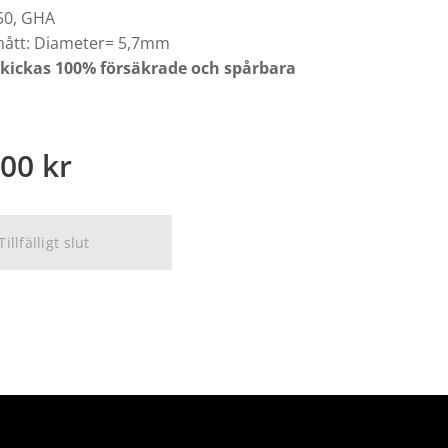
50, GHA
mått: Diameter= 5,7mm
skickas 100% försäkrade och spårbara
,00
kr
Tillfälligt slut