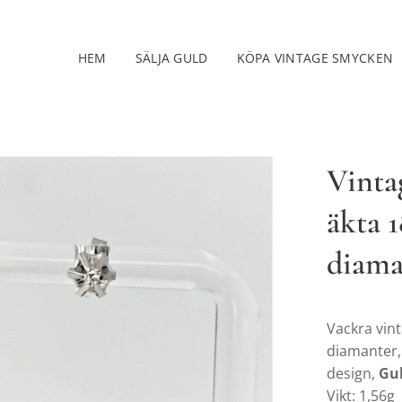
HEM
SÄLJA GULD
KÖPA VINTAGE SMYCKEN
Vinta
äkta 1
diama
Vackra vin
diamanter, t
design,
Gu
Vikt: 1,56g