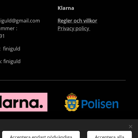
Klarna
iniguld@gmail.com
Regler och villkor
ummer :
Privacy policy
91
 finiguld
: finiguld
Acceptera endast nödvändiga
Acceptera alla