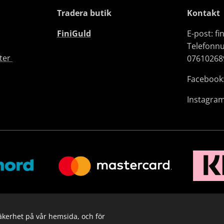
Tradera butik
Kontakt
FiniGuld
E-post: f
Telefonn
fter
07610268
Facebook:
Instagram
säkerhet på vår hemsida, och för