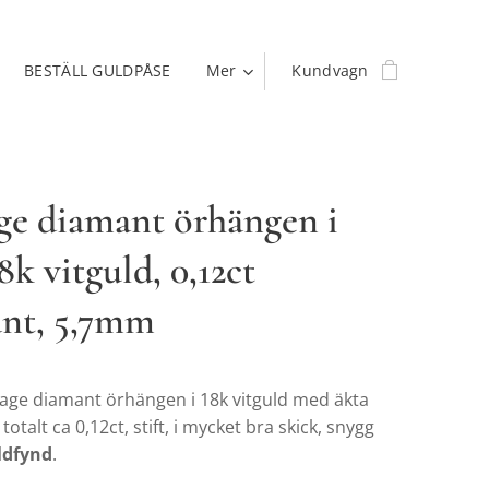
BESTÄLL GULDPÅSE
Mer
Kundvagn
ge diamant örhängen i
8k vitguld, 0,12ct
nt, 5,7mm
tage diamant örhängen i 18k vitguld med äkta
otalt ca 0,12ct, stift, i mycket bra skick, snygg
ldfynd
.