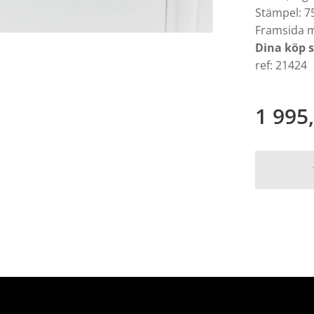
Stämpel: 7
Framsida 
Dina köp 
ref: 21424
1 995