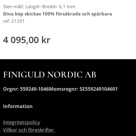
Sten mått: Längd= Bredd= 6,1 mm
Dina köp skickas 100% försäkrade och spårbara
ref: 21291
4 095,00
kr
FINIGULD NORDIC AB
Orgnr: 559249-1046
Momsregnr: SE559249104601
Information
Integritetspolicy
Villkor och föreskrifter