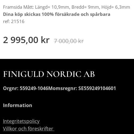
Framsida Mått: Längd= 10,9mm, Bredd= 9mm, Höjd= 6,3mm
Dina köp skickas 100% försäkrade och spårbara
ref: 21516
2 995,00
kr
7 000,00
kr
FINIGULD NORDIC AB
Orgnr: 559249-1046
Momsregnr: SE559249104601
Information
Integritetspolicy
Villkor och föreskrifter